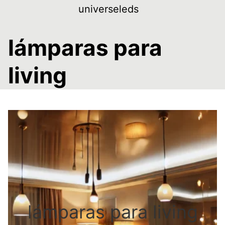
Skip
universeleds
to
content
lámparas para
living
lámparas para living