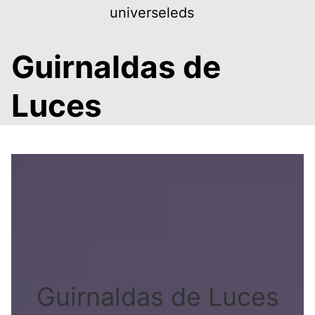
Skip
universeleds
to
content
Guirnaldas de
Luces
Guirnaldas de Luces