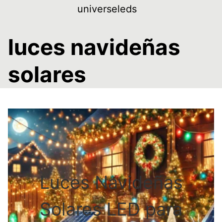
Skip
universeleds
to
content
luces navideñas
solares
Luces Navideñas
Solares LED para