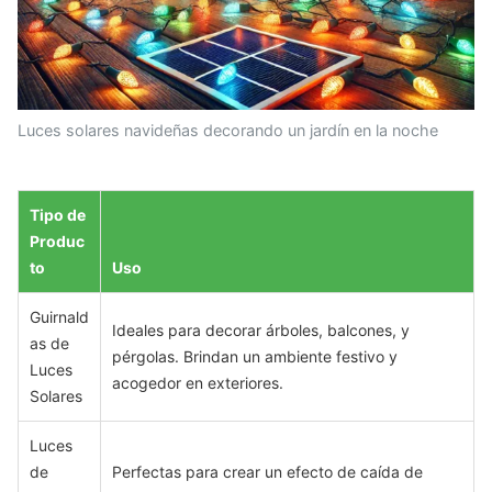
Luces solares navideñas decorando un jardín en la noche
Tipo de
Produc
to
Uso
Guirnald
Ideales para decorar árboles, balcones, y
as de
pérgolas. Brindan un ambiente festivo y
Luces
acogedor en exteriores.
Solares
Luces
de
Perfectas para crear un efecto de caída de