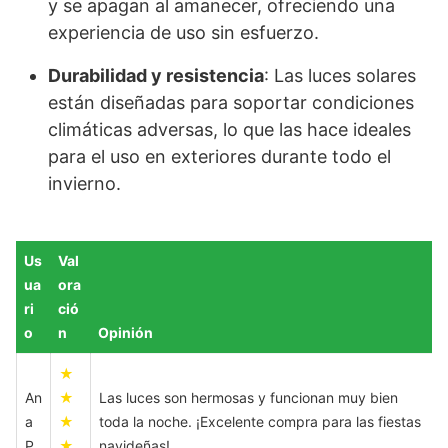
y se apagan al amanecer, ofreciendo una
experiencia de uso sin esfuerzo.
Durabilidad y resistencia
: Las luces solares
están diseñadas para soportar condiciones
climáticas adversas, lo que las hace ideales
para el uso en exteriores durante todo el
invierno.
Us
Val
ua
ora
ri
ció
o
n
Opinión
★
An
★
Las luces son hermosas y funcionan muy bien
a
★
toda la noche. ¡Excelente compra para las fiestas
P.
★
navideñas!