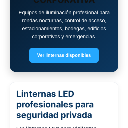
r
$
a
3
Equipos de iluminación profesional para
:
,
$
9
rondas nocturnas, control de acceso,
1
0
estacionamientos, bodegas, edificios
2
0
corporativos y emergencias.
,
.
9
0
0
Ver linternas disponibles
.
Linternas LED
profesionales para
seguridad privada