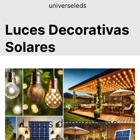
Skip
universeleds
to
content
Luces Decorativas
Solares
Luces decorativas