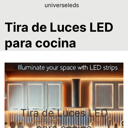
Skip
universeleds
to
content
Tira de Luces LED
para cocina
Tira de Luces LED