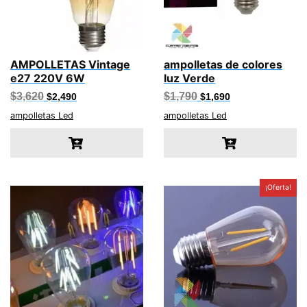
AMPOLLETAS Vintage
ampolletas de colores
e27 220V 6W
luz Verde
El
El
El
El
$
3,620
$
1,790
$
2,490
$
1,690
precio
precio
precio
precio
original
actual
original
actual
ampolletas Led
ampolletas Led
era:
es:
era:
es:
$3,620.
$2,490.
$1,790.
$1,690.
¡Oferta!