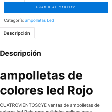
era:
es:
de
colores
$1,790.
$1,690.
AÑADIR AL CARRITO
led
Rojo
Categoría:
ampolletas Led
cantidad
Descripción
Descripción
ampolletas de
colores led Rojo
CUATROVIENTOSCYE ventas de ampolletas de
colores led Rojo para múltiples aplicaciones