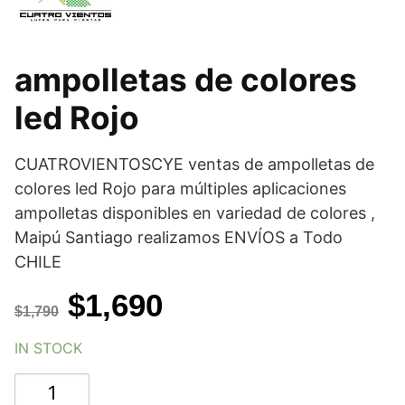
ampolletas de colores
led Rojo
CUATROVIENTOSCYE ventas de ampolletas de
colores led Rojo para múltiples aplicaciones
ampolletas disponibles en variedad de colores ,
Maipú Santiago realizamos ENVÍOS a Todo
CHILE
El
El
$
1,690
$
1,790
precio
precio
IN STOCK
original
actual
ampolletas