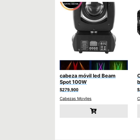
cabeza móvil led Beam
C
Spot 100W
b
$
279,900
$
Cabezas Moviles
C