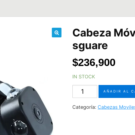
Cabeza Móv
🔍
sguare
$
236,900
IN STOCK
Cabeza
AÑADIR AL 
Móvil
Cubo
Categoría:
Cabezas Movile
Galaxy
sguare
cantidad