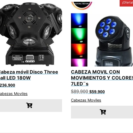
¡Oferta
abeza móvil Disco Three
CABEZA MOVIL CON
all LED 180W
MOVIMIENTOS Y COLORE
7LED¨s
236,900
El
El
$
89,900
$
59,900
abezas Moviles
precio
precio
original
actual
Cabezas Moviles
era:
es:
$89,900.
$59,900.