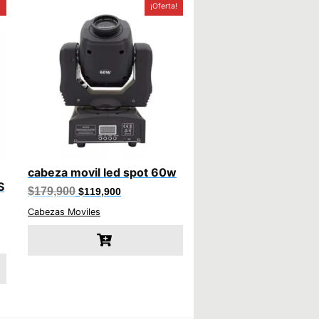
!
¡Oferta!
cabeza movil led spot 60w
S
El
El
$
179,900
$
119,900
precio
precio
original
actual
Cabezas Moviles
era:
es:
$179,900.
$119,900.