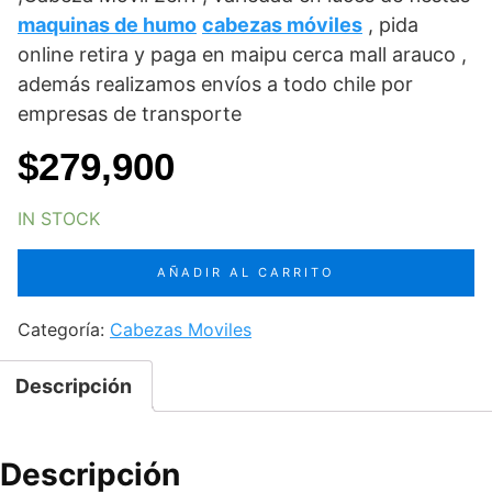
maquinas de humo
cabezas móviles
, pida
online retira y paga en maipu cerca mall arauco ,
además realizamos envíos a todo chile por
empresas de transporte
$
279,900
IN STOCK
cabeza
AÑADIR AL CARRITO
móvil
led
Categoría:
Cabezas Moviles
Beam
Spot
Descripción
100W
cantidad
Descripción