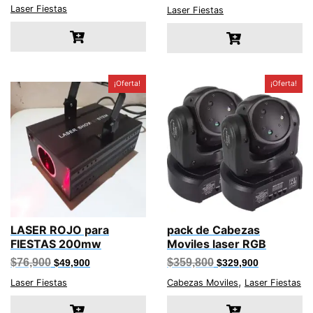
Laser Fiestas
original
actual
Laser Fiestas
era:
es:
$179,900.
$137,900.
¡Oferta!
¡Oferta!
LASER ROJO para
pack de Cabezas
FIESTAS 200mw
Moviles laser RGB
El
El
El
El
$
76,900
$
359,800
$
49,900
$
329,900
precio
precio
precio
precio
,
original
actual
original
actual
Laser Fiestas
Cabezas Moviles
Laser Fiestas
era:
es:
era:
es:
$76,900.
$49,900.
$359,800.
$329,900.