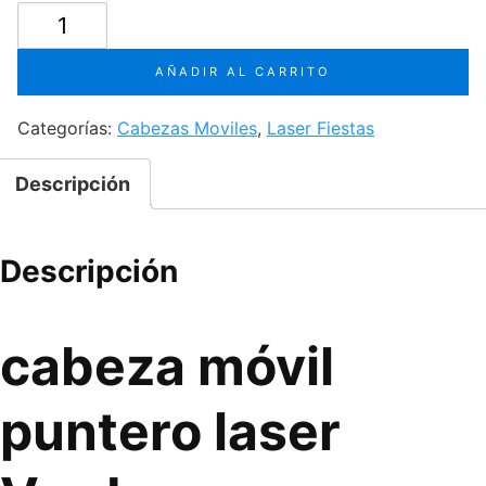
original
actual
cabeza
era:
es:
móvil
puntero
$79,900.
$69,990.
AÑADIR AL CARRITO
laser
Verde
Categorías:
Cabezas Moviles
,
Laser Fiestas
cantidad
Descripción
Descripción
cabeza móvil
puntero laser