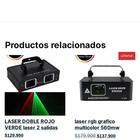
Productos relacionados
¡Oferta!
LASER DOBLE ROJO
laser rgb grafico
VERDE laser 2 salidas
multicolor 560mw
El
El
$
129,900
$
179,900
$
137,900
precio
precio