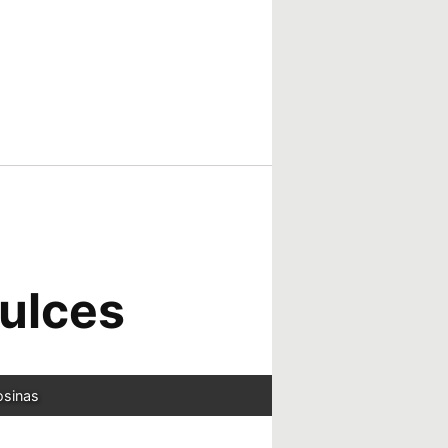
dulces
osinas