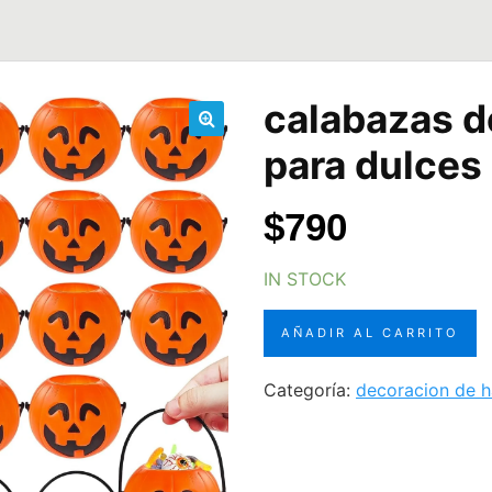
calabazas d
🔍
para dulces
$
790
IN STOCK
calabazas
AÑADIR AL CARRITO
de
halloween
Categoría:
decoracion de h
para
dulces
cantidad