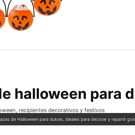
de halloween para 
azas de Halloween para dulces, ideales para decorar y repartir gol