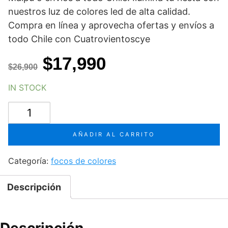
nuestros
luz de colores led
de alta calidad.
Compra en línea y aprovecha ofertas y envíos a
todo Chile con Cuatrovientoscye
El
El
$
17,990
$
26,900
precio
precio
IN STOCK
original
actual
FOCO
era:
es:
LED
de
$26,900.
$17,990.
AÑADIR AL CARRITO
COLORES
54
Categoría:
focos de colores
LED
´S
Descripción
cantidad
Descripción