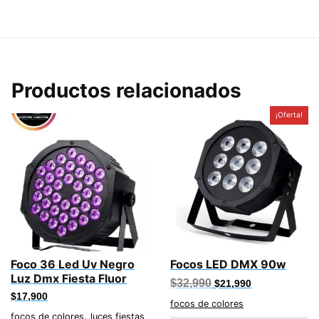
Productos relacionados
¡Oferta!
Foco 36 Led Uv Negro
Focos LED DMX 90w
Luz Dmx Fiesta Fluor
El
El
$
32,990
$
21,990
precio
precio
$
17,900
original
actual
focos de colores
,
era:
es:
focos de colores
luces fiestas