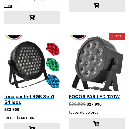
$32,990.
$21,990.
fluor
¡Oferta!
foco par led RGB 3en1
FOCOS PAR LED 120W
54 leds
El
El
$
39,900
$
27,990
precio
precio
$
23,900
original
actual
focos de colores
era:
es:
focos de colores
$39,900.
$27,990.