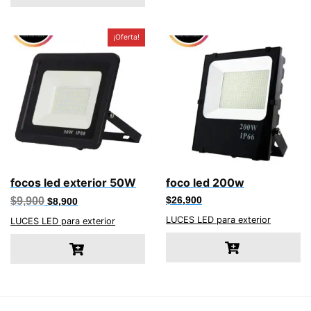
¡Oferta!
focos led exterior 50W
foco led 200w
El
El
$
9,900
$
26,900
$
8,900
precio
precio
LUCES LED para exterior
original
actual
LUCES LED para exterior
era:
es:
$9,900.
$8,900.