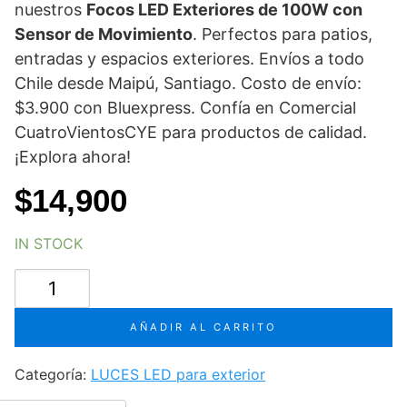
nuestros
Focos LED Exteriores de 100W con
Sensor de Movimiento
. Perfectos para patios,
entradas y espacios exteriores. Envíos a todo
Chile desde Maipú, Santiago. Costo de envío:
$3.900 con Bluexpress. Confía en Comercial
CuatroVientosCYE para productos de calidad.
¡Explora ahora!
$
14,900
IN STOCK
foco
led
exterior
AÑADIR AL CARRITO
100w
con
Categoría:
LUCES LED para exterior
sensor