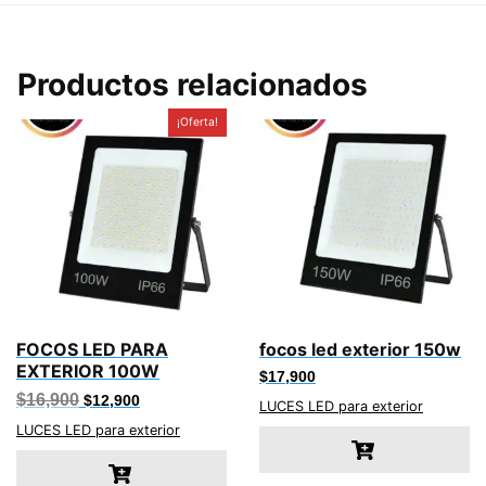
Productos relacionados
¡Oferta!
FOCOS LED PARA
focos led exterior 150w
EXTERIOR 100W
$
17,900
El
El
$
16,900
$
12,900
LUCES LED para exterior
precio
precio
original
actual
LUCES LED para exterior
era:
es:
$16,900.
$12,900.