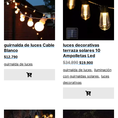
guirnalda de luces Cable
luces decorativas
Blanco
terraza solares 10
Ampolletas Led
$
12,790
El
El
$
34,890
$
19,900
guirnalda de luces
precio
precio
,
original
actual
guirnalda de luces
iluminación
era:
es:
,
con guirnaldas solares
luces
$34,890.
$19,900.
decorativas