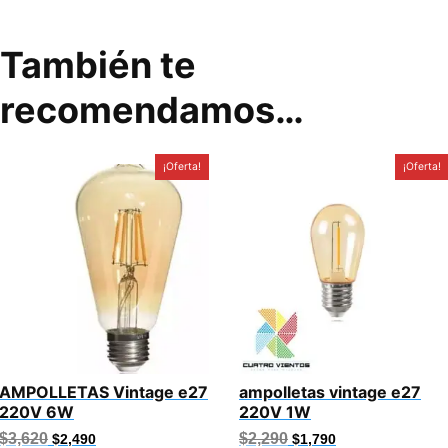
También te
recomendamos…
¡Oferta!
¡Oferta!
AMPOLLETAS Vintage e27
ampolletas vintage e27
220V 6W
220V 1W
El
El
El
El
$
3,620
$
2,290
$
2,490
$
1,790