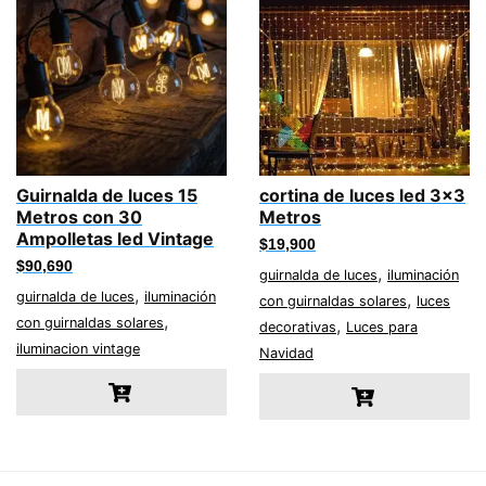
Guirnalda de luces 15
cortina de luces led 3×3
Metros con 30
Metros
Ampolletas led Vintage
$
19,900
$
90,690
,
guirnalda de luces
iluminación
,
guirnalda de luces
iluminación
,
con guirnaldas solares
luces
,
con guirnaldas solares
,
decorativas
Luces para
iluminacion vintage
Navidad