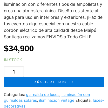
iluminación con diferentes tipos de ampolletas y
crea una atmósfera única. Diseño resistente al
agua para uso en interiores y exteriores. ¡Haz de
tus eventos algo especial con nuestro cable
cordón eléctrico de alta calidad! desde Maipú
Santiago realizamos ENVÍOS a Todo CHILE
$
34,900
IN STOCK
guirnalda
de
luces
AÑADIR AL CARRITO
exterior
20
Categorías:
guirnalda de luces
,
iluminación con
metros
guirnaldas solares
,
iluminacion vintage
Etiqueta:
luces-
no
decorativas