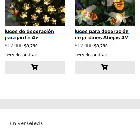
luces de decoración
luces para decoración
para jardín 4v
de jardines Abejas 4V
El
El
El
El
$
12,900
$
12,900
$
8,790
$
8,790
precio
precio
precio
precio
original
actual
original
actual
luces decorativas
luces decorativas
era:
es:
era:
es:
$12,900.
$8,790.
$12,900.
$8,790.
universeleds