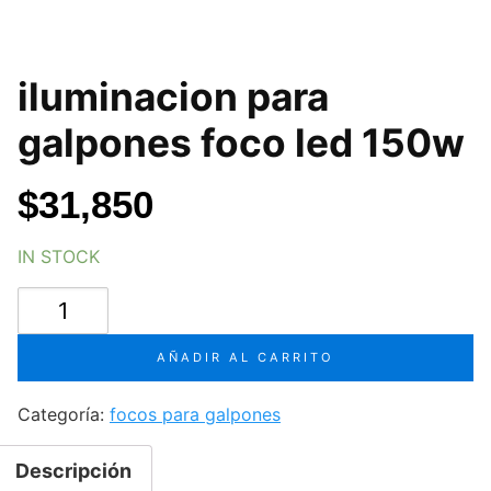
iluminacion para
galpones foco led 150w
$
31,850
IN STOCK
iluminacion
para
galpones
AÑADIR AL CARRITO
foco
led
Categoría:
focos para galpones
150w
cantidad
Descripción