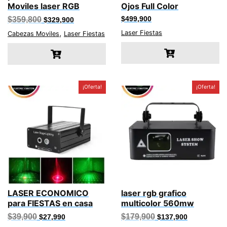
Moviles laser RGB
Ojos Full Color
El
El
$
359,800
$
499,900
$
329,900
precio
precio
,
Laser Fiestas
original
actual
Cabezas Moviles
Laser Fiestas
era:
es:
$359,800.
$329,900.
¡Oferta!
¡Oferta!
LASER ECONOMICO
laser rgb grafico
para FIESTAS en casa
multicolor 560mw
El
El
El
El
$
39,900
$
179,900
$
27,990
$
137,900
precio
precio
precio
precio