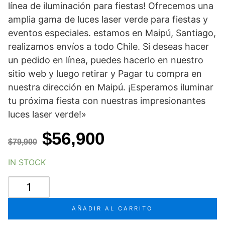
línea de iluminación para fiestas! Ofrecemos una
amplia gama de luces laser verde para fiestas y
eventos especiales. estamos en Maipú, Santiago,
realizamos envíos a todo Chile. Si deseas hacer
un pedido en línea, puedes hacerlo en nuestro
sitio web y luego retirar y Pagar tu compra en
nuestra dirección en Maipú. ¡Esperamos iluminar
tu próxima fiesta con nuestras impresionantes
luces laser verde!»
El
El
$
56,900
$
79,900
precio
precio
IN STOCK
original
actual
LASER
era:
es:
VERDE
para
$79,900.
$56,900.
AÑADIR AL CARRITO
fiestas