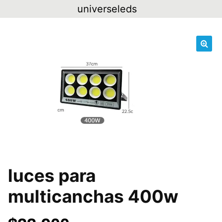
Skip
universeleds
to
content
🔍
luces para
multicanchas 400w