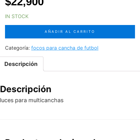
$
22,900
IN STOCK
luces
AÑADIR AL CARRITO
para
multicanchas
Categoría:
focos para cancha de futbol
400w
cantidad
Descripción
Descripción
luces para multicanchas