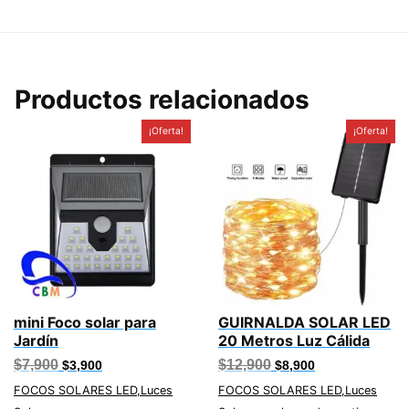
Productos relacionados
¡Oferta!
¡Oferta!
mini Foco solar para
GUIRNALDA SOLAR LED
Jardín
20 Metros Luz Cálida
El
El
El
El
$
7,900
$
12,900
$
3,900
$
8,900
precio
precio
precio
precio
original
actual
original
actual
FOCOS SOLARES LED,Luces
FOCOS SOLARES LED,Luces
era:
es:
era:
es: