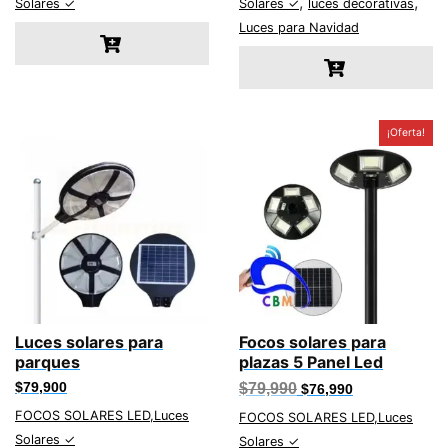
,
,
Solares ✓
Solares ✓
luces decorativas
$7,900.
$3,900.
$12,900.
$8,900.
Luces para Navidad
¡Oferta!
Luces solares para
Focos solares para
parques
plazas 5 Panel Led
El
El
$
79,900
$
79,990
$
76,990
precio
precio
FOCOS SOLARES LED,Luces
original
actual
FOCOS SOLARES LED,Luces
era:
es:
Solares ✓
Solares ✓
$79,990.
$76,990.