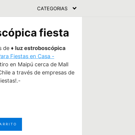
CATEGORIAS
scópica fiesta
s de ♦
luz estroboscópica
ara Fiestas en Casa -
tiro en Maipú cerca de Mall
Chile a través de empresas de
iestas!.-
l
precio
ctual
CARRITO
s: