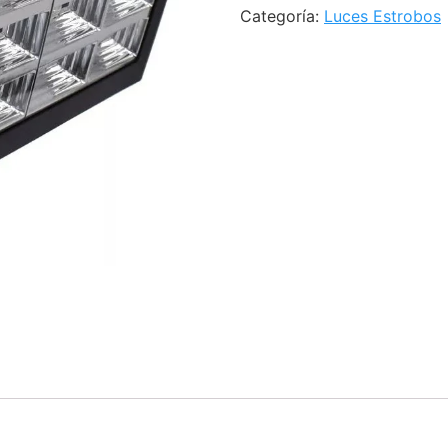
fiesta
$17,900.
$
Categoría:
Luces Estrobos
cantidad