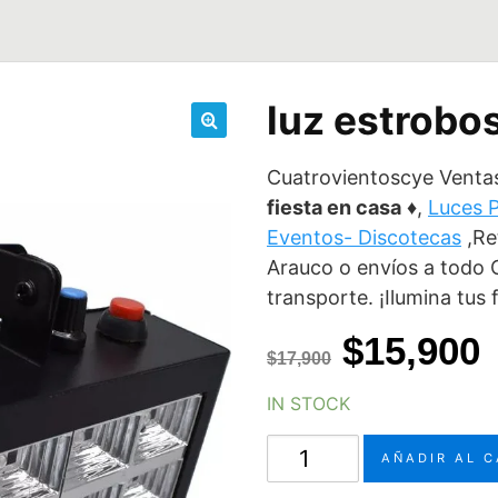
luz estrobo
🔍
Cuatrovientoscye Venta
fiesta en casa
♦,
Luces P
Eventos- Discotecas
,Re
Arauco o envíos a todo 
transporte. ¡Ilumina tus f
El
E
$
15,900
$
17,900
precio
IN STOCK
original
a
luz
AÑADIR AL 
era:
e
estroboscópica