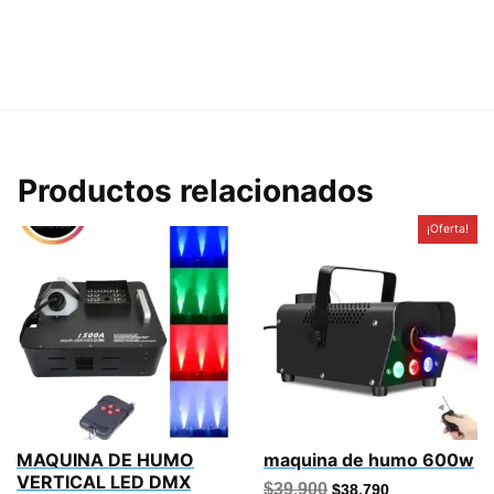
Productos relacionados
¡Oferta!
MAQUINA DE HUMO
maquina de humo 600w
VERTICAL LED DMX
El
El
$
39,900
$
38,790