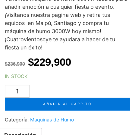
añadir emoción a cualquier fiesta o evento.
¡Visítanos nuestra pagina web y retira tus
equipos en Maipú, Santiago y compra tu
máquina de humo 3000W hoy mismo!
¡Cuatrovientoscye te ayudará a hacer de tu
fiesta un éxito!
El
El
$
229,900
$
236,900
precio
precio
IN STOCK
original
actual
maquina
era:
es:
de
humo
$236,900.
$229,900.
AÑADIR AL CARRITO
3000W
cantidad
Categoría:
Maquinas de Humo