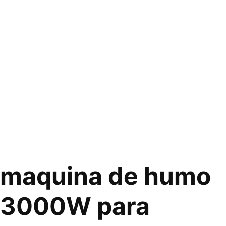
proyectan los equipos de iluminación, como los
láseres o las luces LED, puede crear un efecto visual
espectacular. La neblina de humo se dispersa en el
aire y se ilumina con las luces, lo que puede crear un
efecto de «neblina mágica» o «neblina
fluorescente». Este efecto es muy popular en
eventos de música en vivo y en fiestas y discotecas,
ya que crea un ambiente emocionante y visualmente
atractivo.
maquina de humo
3000W para