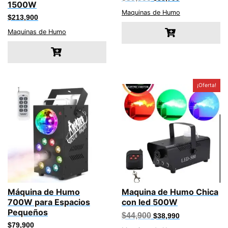
1500W
precio
precio
original
actual
Maquinas de Humo
$
213,900
era:
es:
$39,900.
$38,790.
Maquinas de Humo
¡Oferta!
Máquina de Humo
Maquina de Humo Chica
700W para Espacios
con led 500W
Pequeños
El
El
$
44,900
$
38,990
precio
precio
$
79,900