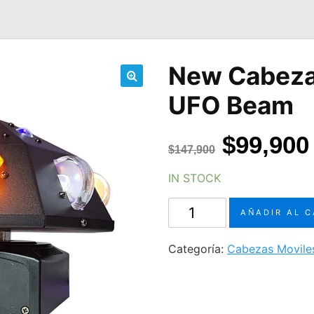
New Cabeza
🔍
UFO Beam
El
$
99,900
$
147,900
precio
IN STOCK
original
New
AÑADIR AL 
era:
Cabeza
Móvil
$147,90
Categoría:
Cabezas Movile
LED
UFO
Beam
cantidad