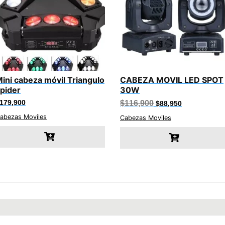
ini cabeza móvil Triangulo
CABEZA MOVIL LED SPOT
pider
30W
El
El
179,900
$
116,900
$
88,950
precio
precio
abezas Moviles
original
actual
Cabezas Moviles
era:
es:
$116,900.
$88,950.