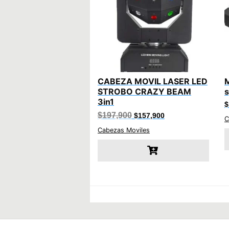
CABEZA MOVIL LASER LED
M
STROBO CRAZY BEAM
s
3in1
$
El
El
$
197,900
$
157,900
C
precio
precio
original
actual
Cabezas Moviles
era:
es:
$197,900.
$157,900.