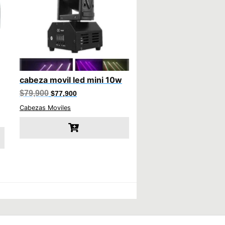
cabeza movil led mini 10w
El
El
$
79,900
$
77,900
precio
precio
original
actual
Cabezas Moviles
era:
es:
$79,900.
$77,900.